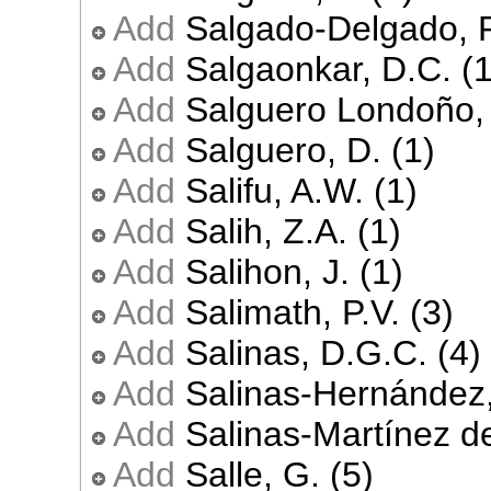
Add
Salgado-Delgado, R
Add
Salgaonkar, D.C. (1
Add
Salguero Londoño, 
Add
Salguero, D. (1)
Add
Salifu, A.W. (1)
Add
Salih, Z.A. (1)
Add
Salihon, J. (1)
Add
Salimath, P.V. (3)
Add
Salinas, D.G.C. (4)
Add
Salinas-Hernández,
Add
Salinas-Martínez de
Add
Salle, G. (5)