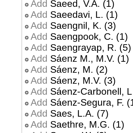
Add
Saeed, V.A. (1)
Add
Saeedavi, L. (1)
Add
Saengnil, K. (3)
Add
Saengpook, C. (1)
Add
Saengrayap, R. (5)
Add
Sáenz M., M.V. (1)
Add
Sáenz, M. (2)
Add
Sáenz, M.V. (3)
Add
Sáenz-Carbonell, L.
Add
Sáenz-Segura, F. (
Add
Saes, L.A. (7)
Add
Saethre, M.G. (1)