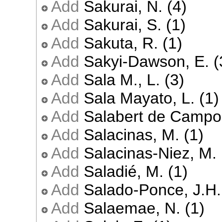
Add
Sakurai, N. (4)
Add
Sakurai, S. (1)
Add
Sakuta, R. (1)
Add
Sakyi-Dawson, E. (
Add
Sala M., L. (3)
Add
Sala Mayato, L. (1)
Add
Salabert de Campos
Add
Salacinas, M. (1)
Add
Salacinas-Niez, M. 
Add
Saladié, M. (1)
Add
Salado-Ponce, J.H.
Add
Salaemae, N. (1)