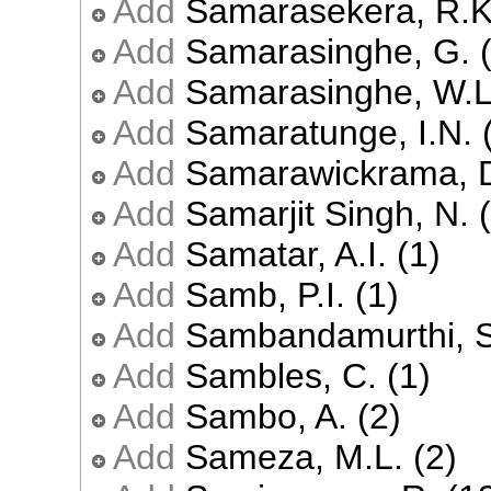
Add
Samarasekera, R.K.
Add
Samarasinghe, G. (
Add
Samarasinghe, W.L
Add
Samaratunge, I.N. 
Add
Samarawickrama, D
Add
Samarjit Singh, N. 
Add
Samatar, A.I. (1)
Add
Samb, P.I. (1)
Add
Sambandamurthi, S
Add
Sambles, C. (1)
Add
Sambo, A. (2)
Add
Sameza, M.L. (2)