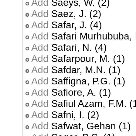
Add
Saeys, W. (2)
Add
Saez, J. (2)
Add
Safar, J. (4)
Add
Safari Murhububa, I
Add
Safari, N. (4)
Add
Safarpour, M. (1)
Add
Safdar, M.N. (1)
Add
Saffigna, P.G. (1)
Add
Safiore, A. (1)
Add
Safiul Azam, F.M. (
Add
Safni, I. (2)
Add
Safwat, Gehan (1)