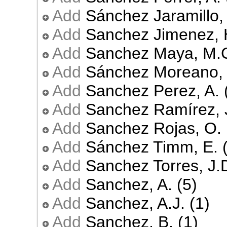
Add
Sánchez Jaramillo, 
Add
Sanchez Jimenez, H
Add
Sanchez Maya, M.C
Add
Sánchez Moreano, J
Add
Sanchez Perez, A. 
Add
Sanchez Ramírez, J
Add
Sanchez Rojas, O. 
Add
Sánchez Timm, E. (
Add
Sanchez Torres, J.D
Add
Sanchez, A. (5)
Add
Sanchez, A.J. (1)
Add
Sanchez, B. (1)