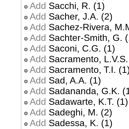
Add
Sacchi, R. (1)
Add
Sacher, J.A. (2)
Add
Sachez-Rivera, M.M
Add
Sachter-Smith, G. (
Add
Saconi, C.G. (1)
Add
Sacramento, L.V.S.
Add
Sacramento, T.I. (1
Add
Sad, A.A. (1)
Add
Sadananda, G.K. (
Add
Sadawarte, K.T. (1)
Add
Sadeghi, M. (2)
Add
Sadessa, K. (1)