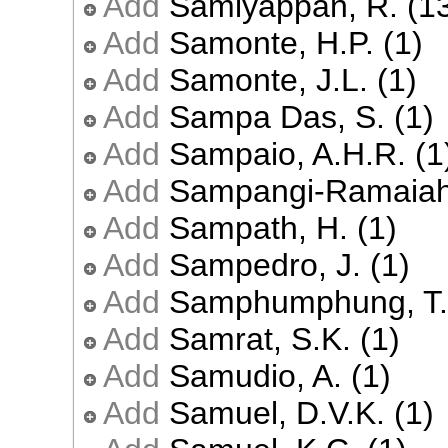
Add
Samiyappan, R. (1
Add
Samonte, H.P. (1)
Add
Samonte, J.L. (1)
Add
Sampa Das, S. (1)
Add
Sampaio, A.H.R. (1
Add
Sampangi-Ramaiah,
Add
Sampath, H. (1)
Add
Sampedro, J. (1)
Add
Samphumphung, T. 
Add
Samrat, S.K. (1)
Add
Samudio, A. (1)
Add
Samuel, D.V.K. (1)