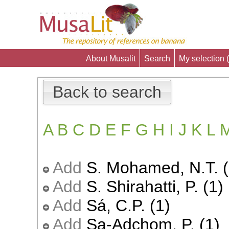
About Musalit
Search
My selection (
Back to search
A
B
C
D
E
F
G
H
I
J
K
L
Add
S. Mohamed, N.T. (
Add
S. Shirahatti, P. (1)
Add
Sá, C.P. (1)
Add
Sa-Adchom, P. (1)