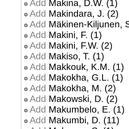
Add
Makina, D.W. (1)
Add
Makindara, J. (2)
Add
Mäkinen-Kiljunen, S
Add
Makini, F. (1)
Add
Makini, F.W. (2)
Add
Makiso, T. (1)
Add
Makkouk, K.M. (1)
Add
Makokha, G.L. (1)
Add
Makokha, M. (2)
Add
Makowski, D. (2)
Add
Makumbelo, E. (1)
Add
Makumbi, D. (11)