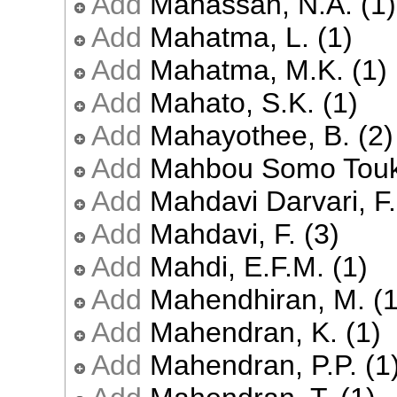
Add
Mahassan, N.A. (1)
Add
Mahatma, L. (1)
Add
Mahatma, M.K. (1)
Add
Mahato, S.K. (1)
Add
Mahayothee, B. (2)
Add
Mahbou Somo Touk
Add
Mahdavi Darvari, F.
Add
Mahdavi, F. (3)
Add
Mahdi, E.F.M. (1)
Add
Mahendhiran, M. (1
Add
Mahendran, K. (1)
Add
Mahendran, P.P. (1