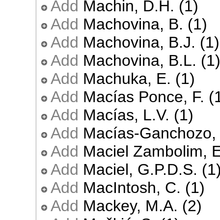
Add
Machin, D.H. (1)
Add
Machovina, B. (1)
Add
Machovina, B.J. (1)
Add
Machovina, B.L. (1
Add
Machuka, E. (1)
Add
Macías Ponce, F. (
Add
Macías, L.V. (1)
Add
Macías-Ganchozo, 
Add
Maciel Zambolim, E
Add
Maciel, G.P.D.S. (1
Add
MacIntosh, C. (1)
Add
Mackey, M.A. (2)