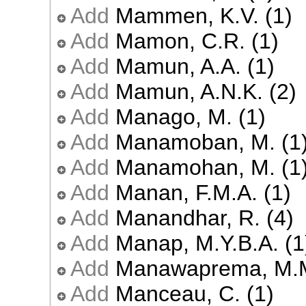
Add
Mammen, K.V. (1)
Add
Mamon, C.R. (1)
Add
Mamun, A.A. (1)
Add
Mamun, A.N.K. (2)
Add
Manago, M. (1)
Add
Manamoban, M. (1
Add
Manamohan, M. (1
Add
Manan, F.M.A. (1)
Add
Manandhar, R. (4)
Add
Manap, M.Y.B.A. (1
Add
Manawaprema, M.M
Add
Manceau, C. (1)