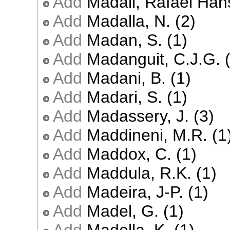
Add
Madail, Rafael Han
Add
Madalla, N. (2)
Add
Madan, S. (1)
Add
Madanguit, C.J.G. 
Add
Madani, B. (1)
Add
Madari, S. (1)
Add
Madassery, J. (3)
Add
Maddineni, M.R. (1
Add
Maddox, C. (1)
Add
Maddula, R.K. (1)
Add
Madeira, J-P. (1)
Add
Madel, G. (1)