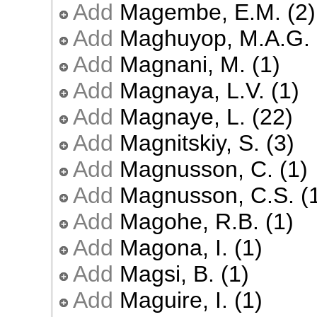
Add
Magembe, E.M. (2)
Add
Maghuyop, M.A.G. 
Add
Magnani, M. (1)
Add
Magnaya, L.V. (1)
Add
Magnaye, L. (22)
Add
Magnitskiy, S. (3)
Add
Magnusson, C. (1)
Add
Magnusson, C.S. (
Add
Magohe, R.B. (1)
Add
Magona, I. (1)
Add
Magsi, B. (1)
Add
Maguire, I. (1)