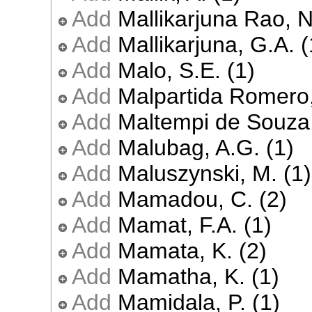
Add
Mallikarjuna Rao, N
Add
Mallikarjuna, G.A. (
Add
Malo, S.E. (1)
Add
Malpartida Romero, 
Add
Maltempi de Souza,
Add
Malubag, A.G. (1)
Add
Maluszynski, M. (1)
Add
Mamadou, C. (2)
Add
Mamat, F.A. (1)
Add
Mamata, K. (2)
Add
Mamatha, K. (1)
Add
Mamidala, P. (1)