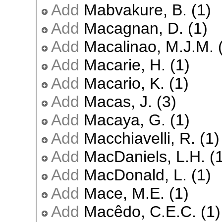
Add
Mabvakure, B. (1)
Add
Macagnan, D. (1)
Add
Macalinao, M.J.M. 
Add
Macarie, H. (1)
Add
Macario, K. (1)
Add
Macas, J. (3)
Add
Macaya, G. (1)
Add
Macchiavelli, R. (1)
Add
MacDaniels, L.H. (
Add
MacDonald, L. (1)
Add
Mace, M.E. (1)
Add
Macêdo, C.E.C. (1)