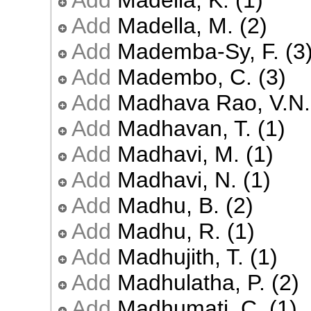
Add
Madella, K. (1)
Add
Madella, M. (2)
Add
Mademba-Sy, F. (3
Add
Madembo, C. (3)
Add
Madhava Rao, V.N.
Add
Madhavan, T. (1)
Add
Madhavi, M. (1)
Add
Madhavi, N. (1)
Add
Madhu, B. (2)
Add
Madhu, R. (1)
Add
Madhujith, T. (1)
Add
Madhulatha, P. (2)
Add
Madhumati, C. (1)