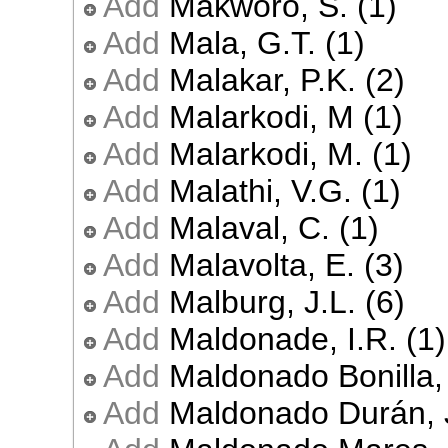
Add
Makworo, S. (1)
Add
Mala, G.T. (1)
Add
Malakar, P.K. (2)
Add
Malarkodi, M (1)
Add
Malarkodi, M. (1)
Add
Malathi, V.G. (1)
Add
Malaval, C. (1)
Add
Malavolta, E. (3)
Add
Malburg, J.L. (6)
Add
Maldonade, I.R. (1)
Add
Maldonado Bonilla, 
Add
Maldonado Durán, J