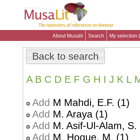
About Musalit
Search
My selection (
Back to search
A
B
C
D
E
F
G
H
I
J
K
L
Add
M Mahdi, E.F. (1)
Add
M. Araya (1)
Add
M. Asif-Ul-Alam, S. 
Add
M. Hoque, M. (1)