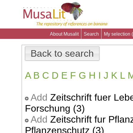
About Musalit
Search
My selection (
Back to search
A
B
C
D
E
F
G
H
I
J
K
L
Add
Zeitschrift fuer Le
Forschung (3)
Add
Zeitschrift fur Pfl
Pflanzenschutz (3)