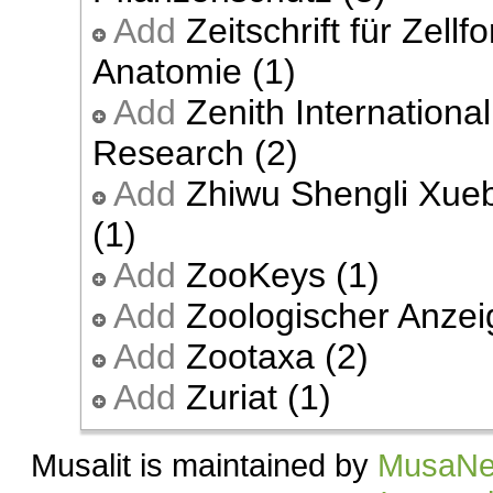
Add
Zeitschrift für Zel
Anatomie (1)
Add
Zenith International
Research (2)
Add
Zhiwu Shengli Xueb
(1)
Add
ZooKeys (1)
Add
Zoologischer Anzei
Add
Zootaxa (2)
Add
Zuriat (1)
Musalit is maintained by
MusaNe